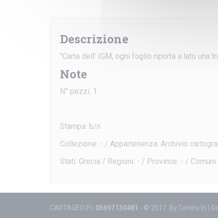
Descrizione
"Carta dell' IGM, ogni foglio riporta a lato una 
Note
N° pezzi: 1
Stampa: b/n
Collezione: - / Appartenenza: Archivio cartogra
Stati: Grecia / Regioni: - / Province: - / Comuni:
CARTAGEO P.I.
05697130481
- © 2017. By
Centro In
|
Ge