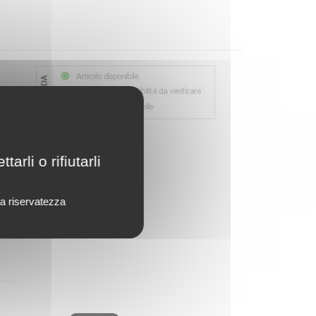
rli o rifiutarli
lla riservatezza