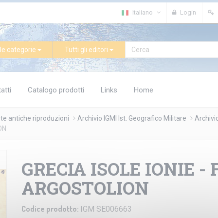
Italiano
Login
le categorie
Tutti gli editori
atti
Catalogo prodotti
Links
Home
te antiche riproduzioni
Archivio IGMI Ist. Geografico Militare
Archivi
ON
GRECIA ISOLE IONIE - F
ARGOSTOLION
Codice prodotto:
IGM SE006663