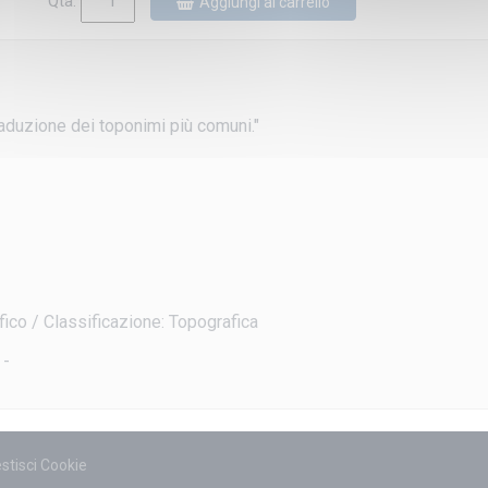
Qtà:
Aggiungi al carrello
traduzione dei toponimi più comuni."
fico / Classificazione: Topografica
 -
stisci Cookie