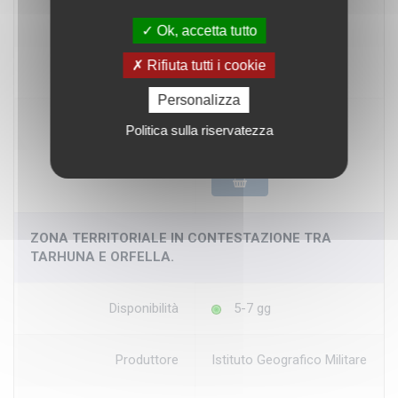
Dimensioni
65x69 cm
Ok, accetta tutto
Rifiuta tutti i cookie
Scala
1:50.000
Personalizza
Prezzo
€ 36,60
Politica sulla riservatezza
ZONA TERRITORIALE IN CONTESTAZIONE TRA
TARHUNA E ORFELLA.
Disponibilità
5-7 gg
Produttore
Istituto Geografico Militare