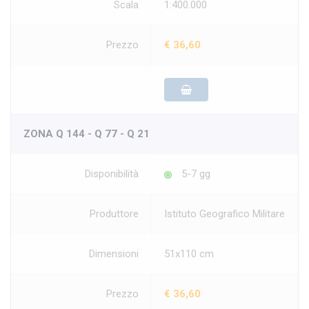
Scala
1:400.000
Prezzo
€ 36,60
ZONA Q 144 - Q 77 - Q 21
Disponibilità
5-7 gg
Produttore
Istituto Geografico Militare
Dimensioni
51x110 cm
Prezzo
€ 36,60