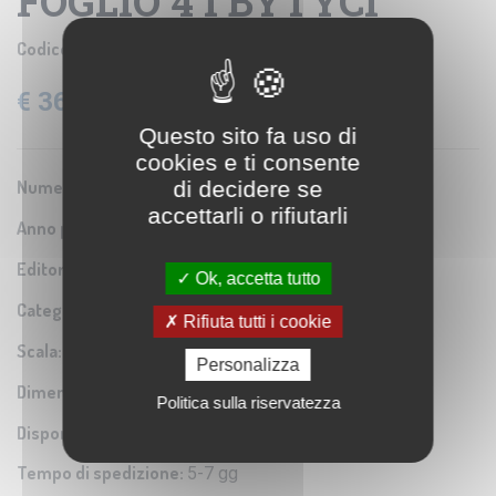
FOGLIO 4 I BYTYCI
Codice prodotto:
IGM SE006042
€ 36,60
IVA: 22% Inclusa
Questo sito fa uso di
cookies e ti consente
di decidere se
Numero Serie:
0A1
accettarli o rifiutarli
Anno pubblicazione:
1941
Editore/Produttore:
Istituto Geografico Militare
Ok, accetta tutto
Categoria:
Riproduzione di carta antica
Rifiuta tutti i cookie
Scala:
1:50.000
Personalizza
Dimensioni:
55x54 cm
Politica sulla riservatezza
Disponibilità:
Tempo di spedizione:
5-7 gg