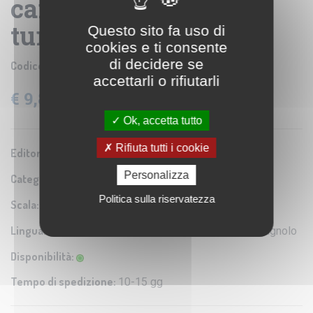
carta geografica
turistica e stradale
Questo sito fa uso di
cookies e ti consente
di decidere se
Codice prodotto:
LAC106
accettarli o rifiutarli
€ 9,80
IVA: 4% Inclusa
Ok, accetta tutto
Rifiuta tutti i cookie
Editore/Produttore:
LaC
Personalizza
Categoria:
Carta turistica e stradale
Politica sulla riservatezza
Scala:
1 : 150.000
Lingua:
Italiano / Inglese / Francese / Tedesco / Spagnolo
Disponibilità:
Tempo di spedizione:
10-15 gg