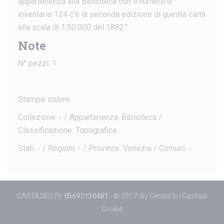
appartenenza alla Biblioteca con il numero d'
inventario 124 c'è la seconda edizione di questa carta
alla scala di 1:50.000 del 1882."
Note
N° pezzi: 1
Stampa: colore
Collezione: - / Appartenenza: Biblioteca /
Classificazione: Topografica
Stati: - / Regioni: - / Province: Venezia / Comuni: -
CARTAGEO P.I.
05697130481
- © 2017. By
Centro In
|
Gestisci
Cookie