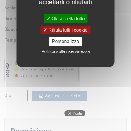
accettarli o rifiutarli
Scala:
1:43.200
Dimensioni:
51x34 cm
Ok, accetta tutto
Disponibilità:
Rifiuta tutti i cookie
Tempo di spedizione:
5-7 gg
Personalizza
Politica sulla riservatezza
Qtà:
Aggiungi al carrello
Descrizione