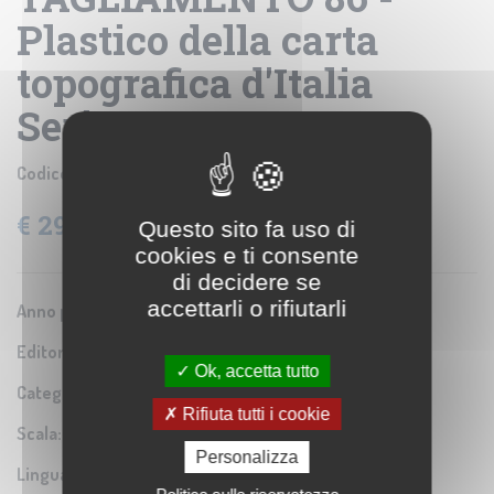
Plastico della carta
topografica d'Italia
Serie 50
Codice prodotto:
IGM50 PLA 86
€ 29,64
Questo sito fa uso di
IVA: 4% Inclusa
cookies e ti consente
di decidere se
accettarli o rifiutarli
Anno pubblicazione:
1971
Editore/Produttore:
Istituto Geografico Militare
Ok, accetta tutto
Categoria:
Carta in rilievo
Rifiuta tutti i cookie
Scala:
1:50.000
Personalizza
Lingua:
Italiano