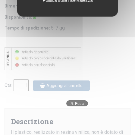
Politica sulla riservatezza
Dimensioni:
60x90 cm circa
Disponibilità:
Tempo di spedizione:
5-7 gg
Qtà:
Aggiungi al carrello
Descrizione
Il plastico, realizzato in resina vinilica, non è dotato di